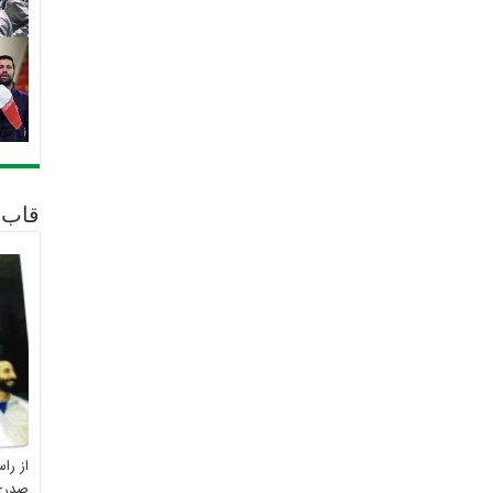
قاب 
از را
صدری