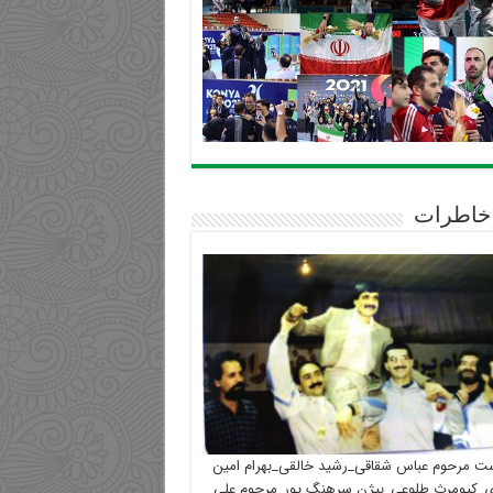
خاطرات
ست مرحوم عباس شقاقی_رشید خالقی_بهرام امین
_کیومرث طلوعی_بیژن سرهنگ پور_مرحوم علی