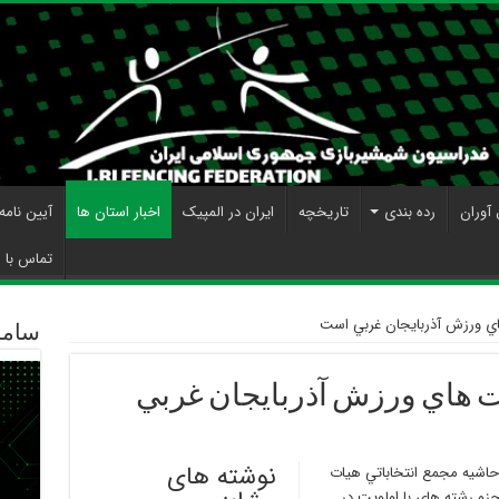
 آوران
رده بندی
تاریخچه
ایران در المپیک
اخبار استان ها
آیین نامه
تماس با م
ي ورزش آذربايجان غربي است
ساما
 هاي ورزش آذربايجان غربي
نوشته های
حاشيه مجمع انتخاباتي هيات
زو رشته هاي با اولويت در