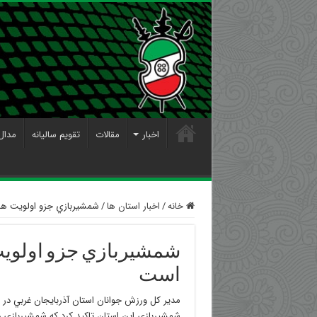
اخبار
مقالات
تقویم سالیانه
مدال
خانه
/
اخبار استان ها
/
شمشيربازي جزو اولويت ها
شمشيربازي جزو اولويت
است
مدير كل ورزش جوانان استان آذربايجان غربي در 
شمشيربازي اين استان تاكيد كرد كه شمشيربازي ج