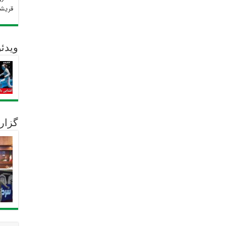
قریش
ویدئو
گزار