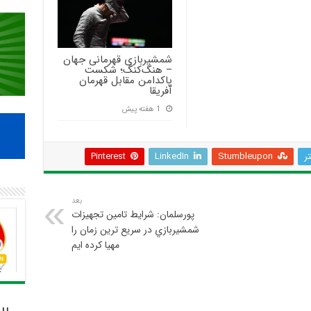
شمشیربازی قهرمانی جهان
– هنگ‌کنگ؛ شکست
پاکدامن مقابل قهرمان
آفریقا
1 هفته پیش
تر
Stumbleupon
LinkedIn
Pinterest
بعد
پورسلمان: شرايط تامين تجهيزات
شمشيربازي در سريع ترين زمان را
مهيا كرده ايم