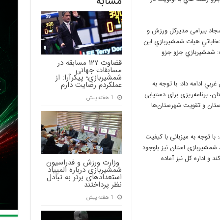
مشابه
جاد بیرامی مدیرکل ورزش و
تخاباتي هيات شمشيربازي اين
رگزار شد، گفت: شمشيربازي جزو جزو
قضاوت ۱۲۷ مسابقه در
مسابقات جهانی
شمشیربازی؛ پیکرآرا: از
ي ادامه داد: با توجه به
عملکردم رضایت دارم
ان، برنامه‌ریزی برای دستیابی
1 هفته پیش
ستان و تقویت شهرستان‌ها
 با توجه به میزبانی با کیفیت
 شمشیربازی استان نیز باوجود
د و اداره کل نیز آماده
‍ وزارت ورزش و فدراسیون
شمشیربازی درباره المپیاد
استعدادهای برتر به تبادل
نظر پرداختند
1 هفته پیش