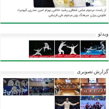
از راست مرحوم عباس شقاقی_رشید خالقی_بهرام امین صدری_کیومرث
طلوعی_بیژن سرهنگ پور_مرحوم علی قریشی
ویدئو
گزارش تصویری