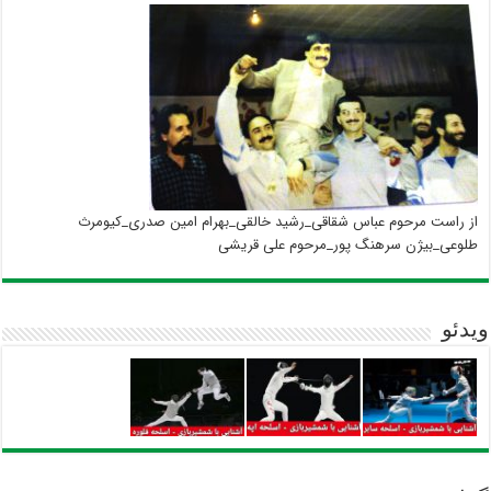
از راست مرحوم عباس شقاقی_رشید خالقی_بهرام امین صدری_کیومرث
طلوعی_بیژن سرهنگ پور_مرحوم علی قریشی
ویدئو