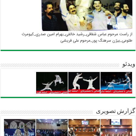
از راست مرحوم عباس شقاقی_رشید خالقی_بهرام امین صدری_کیومرث
طلوعی_بیژن سرهنگ پور_مرحوم علی قریشی
ویدئو
گزارش تصویری