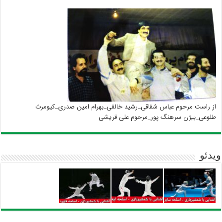
از راست مرحوم عباس شقاقی_رشید خالقی_بهرام امین صدری_کیومرث
طلوعی_بیژن سرهنگ پور_مرحوم علی قریشی
ویدئو