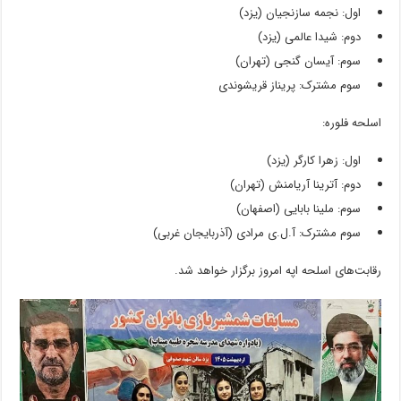
اول: نجمه سازنجیان (یزد)
دوم: شیدا عالمی (یزد)
سوم: آیسان گنجی (تهران)
سوم مشترک: پریناز قریشوندی
اسلحه فلوره:
اول: زهرا کارگر (یزد)
دوم: آترینا آریامنش (تهران)
سوم: ملینا بابایی (اصفهان)
سوم مشترک: آ.ل.ی مرادی (آذربایجان غربی)
رقابت‌های اسلحه اپه امروز برگزار خواهد شد.