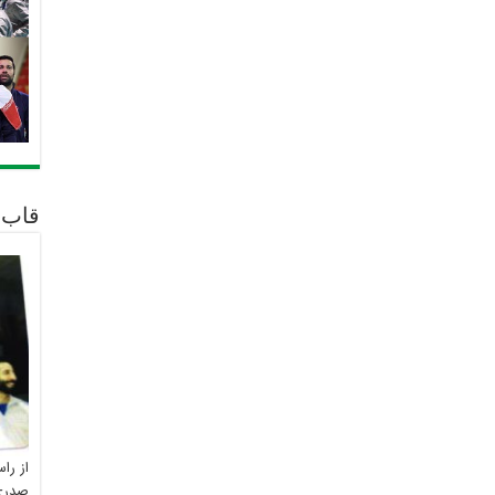
قاب 
از را
صدری