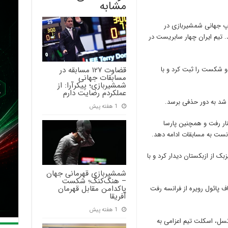
مشابه
پ جهانی شمشیربازی در
شد. تیم ایران چهار سابریست در
قضاوت ۱۲۷ مسابقه در
و شکست را ثبت کرد و با
مسابقات جهانی
شمشیربازی؛ پیکرآرا: از
عملکردم رضایت دارم
شد به دور حذفی برسد.
1 هفته پیش
کنار رفت و همچنین پارسا
نست به مسابقات ادامه دهد.
رگرپور در جمع ۱۲۸ نفر با عزیزبک از ازبکستان دیدار کرد و با
شمشیربازی قهرمانی جهان
– هنگ‌کنگ؛ شکست
پاکدامن مقابل قهرمان
سابریست به مصاف پائول رویره از فرانسه رفت
آفریقا
1 هفته پیش
 نسل، اسکلت تیم اعزامی به