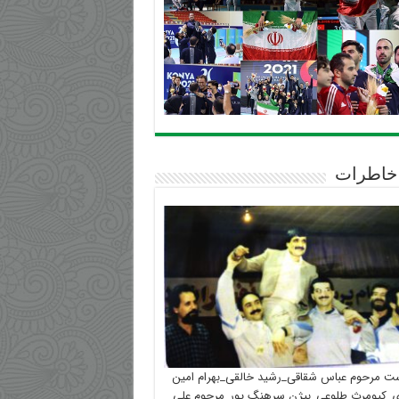
خاطرات
ست مرحوم عباس شقاقی_رشید خالقی_بهرام امین
_کیومرث طلوعی_بیژن سرهنگ پور_مرحوم علی