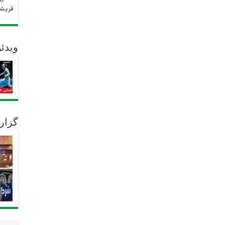
قریش
ویدئو
گزار