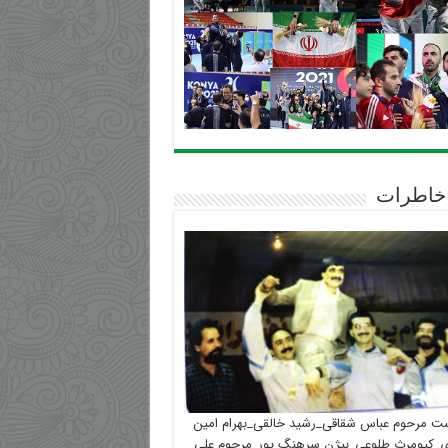
خاطرات
ست مرحوم عباس شقاقی_رشید خالقی_بهرام امین
_کیومرث طلوعی_بیژن سرهنگ پور_مرحوم علی