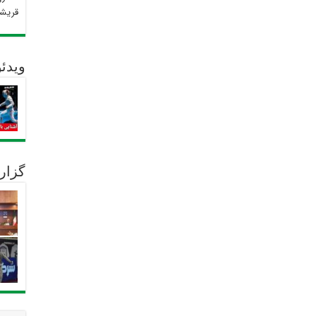
قریش
ویدئو
گزار