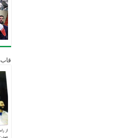
قاب 
از را
صدری