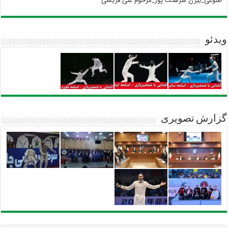
طلوعی_بیژن سرهنگ پور_مرحوم علی قریشی
ویدئو
گزارش تصویری