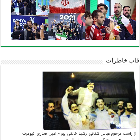
قاب خاطرات
از راست مرحوم عباس شقاقی_رشید خالقی_بهرام امین صدری_کیومرث