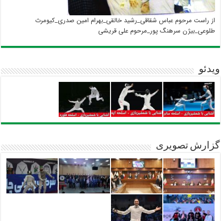
از راست مرحوم عباس شقاقی_رشید خالقی_بهرام امین صدری_کیومرث
طلوعی_بیژن سرهنگ پور_مرحوم علی قریشی
ویدئو
گزارش تصویری