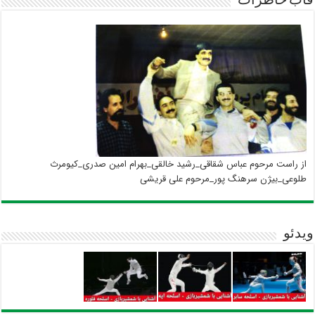
قاب خاطرات
از راست مرحوم عباس شقاقی_رشید خالقی_بهرام امین صدری_کیومرث
طلوعی_بیژن سرهنگ پور_مرحوم علی قریشی
ویدئو