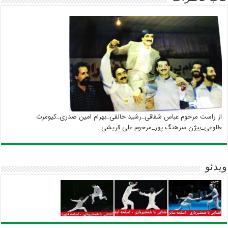
از راست مرحوم عباس شقاقی_رشید خالقی_بهرام امین صدری_کیومرث
طلوعی_بیژن سرهنگ پور_مرحوم علی قریشی
ویدئو