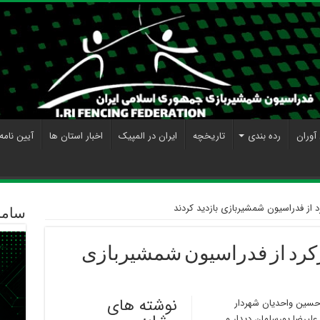
آوران
رده بندی
تاریخچه
ایران در المپیک
اخبار استان ها
آیین نامه
رد از فدراسیون شمشیربازی بازديد كردند
ساما
رکرد از فدراسیون شمشیربازی
نوشته های
دحسین واحدیان شهردار
عليرضا پورسلمان ديدار و