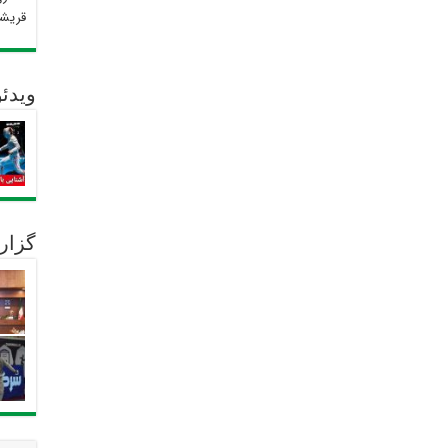
قریش
ویدئو
گزار