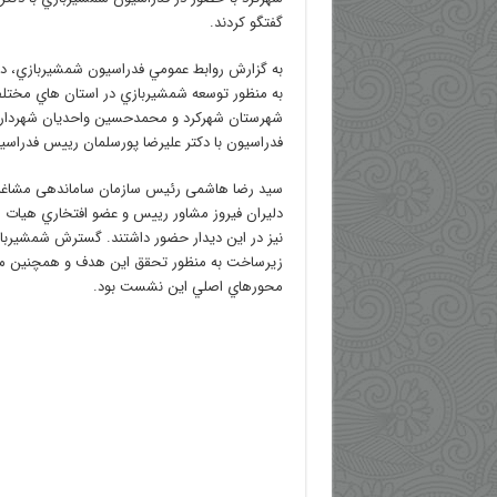
گفتگو كردند.
به گزارش روابط عمومي فدراسيون شمشيربازي، 
به منظور توسعه شمشيربازي در استان هاي مختلف، 
شهرستان شهرکرد و محمدحسین واحدیان شهردار 
فدراسيون با دكتر عليرضا پورسلمان رييس فدراسيو
سید رضا هاشمی رئيس سازمان ساماندهی مشاغل 
دليران فيروز مشاور رييس و عضو افتخاري هیات
نيز در اين ديدار حضور داشتند. گسترش شمشيربا
زيرساخت به منظور تحقق اين هدف و همچنين ميزب
محورهاي اصلي اين نشست بود.