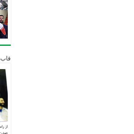
قاب 
از را
صدری