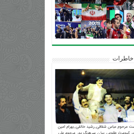
خاطرات
ست مرحوم عباس شقاقی_رشید خالقی_بهرام امین
_کیومرث طلوعی_بیژن سرهنگ پور_مرحوم علی