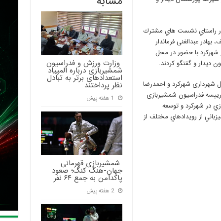
مشابه
در راستاي نشست هاي مشترك
بهادر عبدالغنی فرماندار
شهرکرد با حضور در محل
‍ وزارت ورزش و فدراسیون
ن ديدار و گفتگو كردند.
شمشیربازی درباره المپیاد
استعدادهای برتر به تبادل
شهرداری شهرکرد و احمدرضا
نظر پرداختند
 رييسه فدراسیون شمشیربازی
1 هفته پیش
زي در شهركرد و توسعه
اني از رويدادهاي مختلف از
‍ شمشیربازی قهرمانی
جهان-هنگ کنگ؛ صعود
پاکدامن به جمع ۶۴ نفر
2 هفته پیش