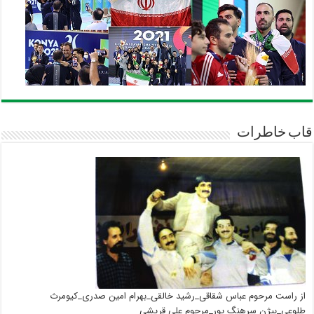
قاب خاطرات
از راست مرحوم عباس شقاقی_رشید خالقی_بهرام امین صدری_کیومرث
طلوعی_بیژن سرهنگ پور_مرحوم علی قریشی