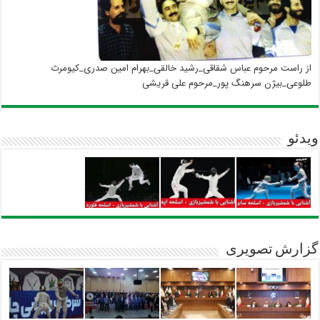
از راست مرحوم عباس شقاقی_رشید خالقی_بهرام امین صدری_کیومرث
طلوعی_بیژن سرهنگ پور_مرحوم علی قریشی
ویدئو
گزارش تصویری