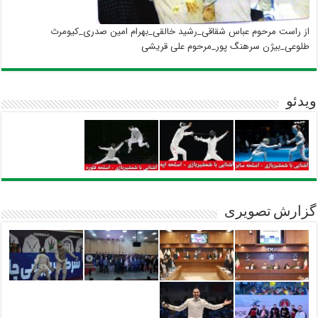
از راست مرحوم عباس شقاقی_رشید خالقی_بهرام امین صدری_کیومرث
طلوعی_بیژن سرهنگ پور_مرحوم علی قریشی
ویدئو
گزارش تصویری