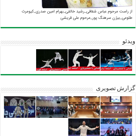
از راست مرحوم عباس شقاقی_رشید خالقی_بهرام امین صدری_کیومرث
طلوعی_بیژن سرهنگ پور_مرحوم علی قریشی
ویدئو
گزارش تصویری