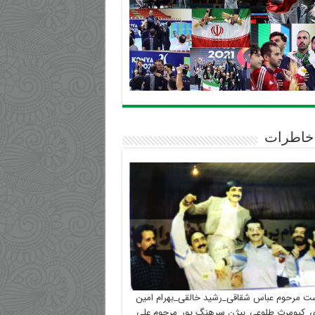
خاطرات
ست مرحوم عباس شقاقی_رشید خالقی_بهرام امین
_کیومرث طلوعی_بیژن سرهنگ پور_مرحوم علی