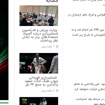
مشابه
ت.
وحی و فرزاد باهر ارسباران در
‍ وزارت ورزش و فدراسیون
مرحله مقدماتی جام جهانی سابر اسپانیا با برگزاری بین 256 نفر انجام شد و به
شمشیربازی درباره المپیاد
 کشورمان به شرح زیر است:
استعدادهای برتر به تبادل
نظر پرداختند
1 هفته پیش
‍ شمشیربازی قهرمانی
جهان-هنگ کنگ؛ صعود
برتر انجام می شود. علی پاکدامن به خاطر
پاکدامن به جمع ۶۴ نفر
2 هفته پیش
 در مرحله بعد استراحت