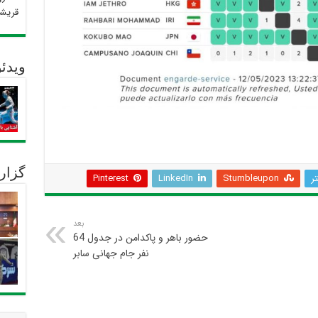
قریش
ویدئو
گزار
تر
Stumbleupon
LinkedIn
Pinterest
بعد
حضور باهر و پاکدامن در جدول 64
نفر جام جهانی سابر