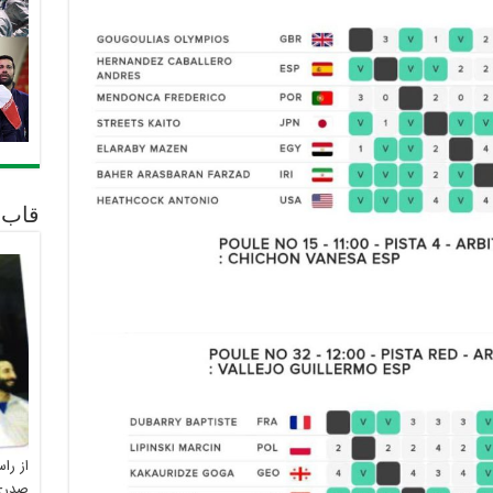
قاب 
از را
صدری