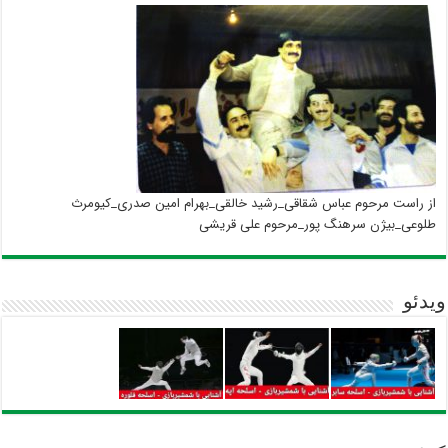
از راست مرحوم عباس شقاقی_رشید خالقی_بهرام امین صدری_کیومرث
طلوعی_بیژن سرهنگ پور_مرحوم علی قریشی
ویدئو