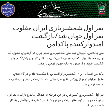
نفر اول شمشیربازی ایران مغلوب
نفر اول جهان شد/بازگشت
امیدوارکننده پاکدامن
علی پاکدامن، کاپیتان تیم ملی شمشیربازی سابر ایران در گرندپری سئول، که
اولین مسابقه برای کسب سهمیه المپیک بود، مقابل نفر اول رنکینگ جهان
شکست خورد و از صعود به یک چهارم نهایی بازماند.
پاکدامن ابتدا ۱۵ بر ۱۲ شمشیرباز قزاقستانی را شکست داد و در گام بعدی
مقابل ویلیام دری از بریتانیا ۱۸ بر ۸ به برتری دست یافت و راهی مرحله یک
هشتم نهایی شد.
نفر اول شمشیربازی کشورمان در این مرحله به مصاف ساندرو بازادزه، نفر اول
رنکینگ جهان از گرجستان رفت و در نهایت ۱۵ بر ۹ نتیجه را واگذار و به کار
خود پایان داد.