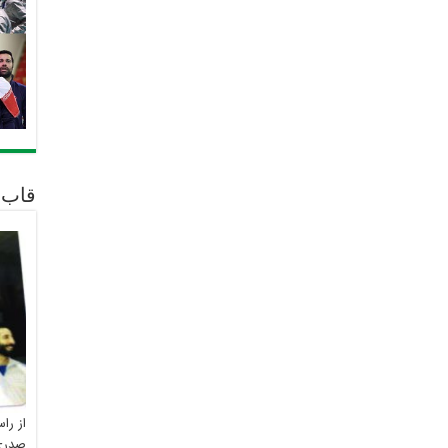
قاب 
از را
صدری