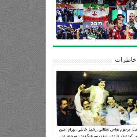
خاطرات
ست مرحوم عباس شقاقی_رشید خالقی_بهرام امین
_کیومرث طلوعی_بیژن سرهنگ پور_مرحوم علی