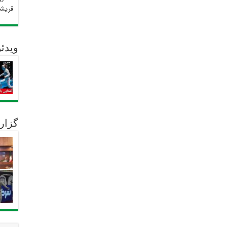
قریش
ویدئو
گزار