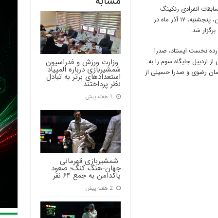
مشابه
ابقات انفرادی رنکینگ
کشوری پسران در اسلحه فلوره در رده سنی جوانان، پنجشنبه، ۱۷ آذر ماه در
رگزار شد.
ر رده نخست ایستاد، صدرا
‍ وزارت ورزش و فدراسیون
ز اردبیل جایگاه سوم را به
شمشیربازی درباره المپیاد
سان رضوی و صدرا حسینی از
استعدادهای برتر به تبادل
نظر پرداختند
1 هفته پیش
‍ شمشیربازی قهرمانی
جهان-هنگ کنگ؛ صعود
پاکدامن به جمع ۶۴ نفر
2 هفته پیش