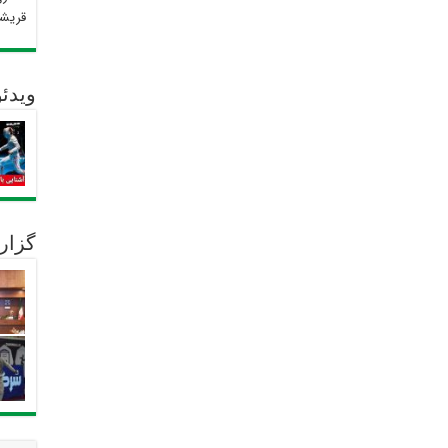
قریش
ویدئو
گزار