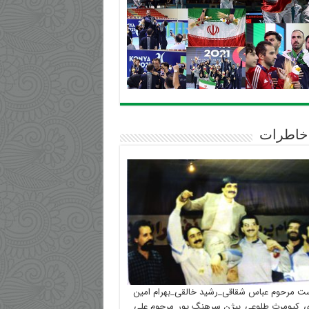
خاطرات
ست مرحوم عباس شقاقی_رشید خالقی_بهرام امین
_کیومرث طلوعی_بیژن سرهنگ پور_مرحوم علی