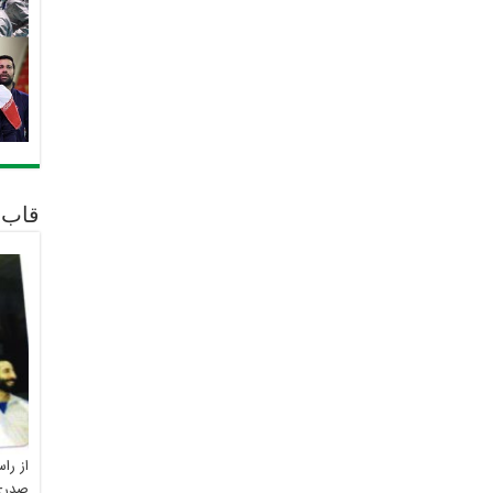
قاب 
از را
صدری