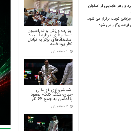
د و زهرا عابدینی از اصفهان
.
اه به میزبانی کویت برگزار می شود.
 آینده برگزار می شود.
‍ وزارت ورزش و فدراسیون
شمشیربازی درباره المپیاد
استعدادهای برتر به تبادل
نظر پرداختند
1 هفته پیش
‍ شمشیربازی قهرمانی
جهان-هنگ کنگ؛ صعود
پاکدامن به جمع ۶۴ نفر
2 هفته پیش