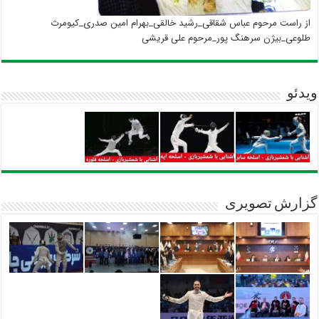
از راست مرحوم عباس شقاقی_رشید خالقی_بهرام امین صدری_کیومرث
طلوعی_بیژن سرهنگ پور_مرحوم علی قریشی
ویدئو
گزارش تصویری