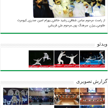
از راست مرحوم عباس شقاقی_رشید خالقی_بهرام امین صدری_کیومرث
طلوعی_بیژن سرهنگ پور_مرحوم علی قریشی
ویدئو
گزارش تصویری