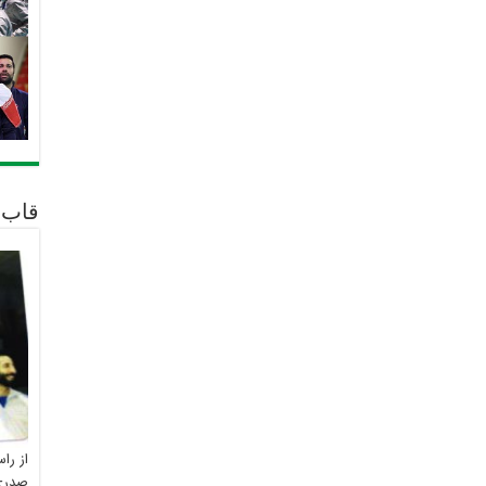
قاب 
از را
صدری