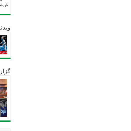
قریش
ویدئو
گزار