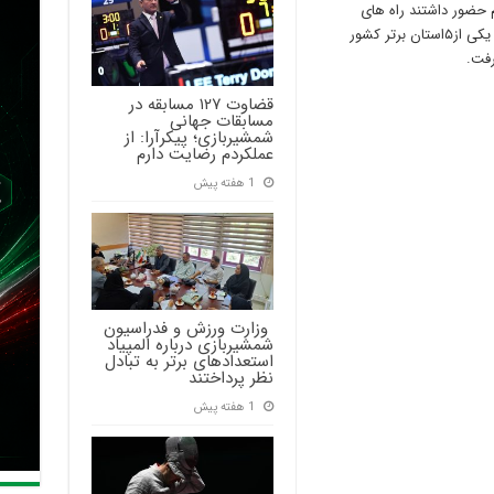
حضور داشتند راه های
گسترش و پیشرفت شمشیربازی در این استان که یکی از۵استان برتر کشور
رفت.
قضاوت ۱۲۷ مسابقه در
مسابقات جهانی
شمشیربازی؛ پیکرآرا: از
عملکردم رضایت دارم
1 هفته پیش
‍ وزارت ورزش و فدراسیون
شمشیربازی درباره المپیاد
استعدادهای برتر به تبادل
نظر پرداختند
1 هفته پیش