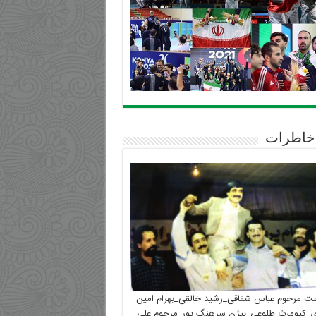
خاطرات
ست مرحوم عباس شقاقی_رشید خالقی_بهرام امین
_کیومرث طلوعی_بیژن سرهنگ پور_مرحوم علی