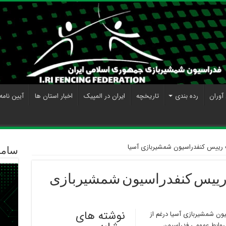
آوران
رده بندی
تاریخچه
ایران در المپیک
اخبار استان ها
آیین نامه
رییس کنفدراسیون شمشیربازی آسیا
ساما
 رییس کنفدراسیون شمشیربازی
نوشته های
ون شمشیربازی آسیا درغم از
روابط عمومی فدراسیون