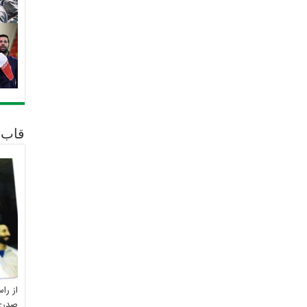
قاب 
از را
صدری