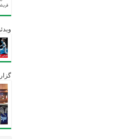
قریش
ویدئو
گزار