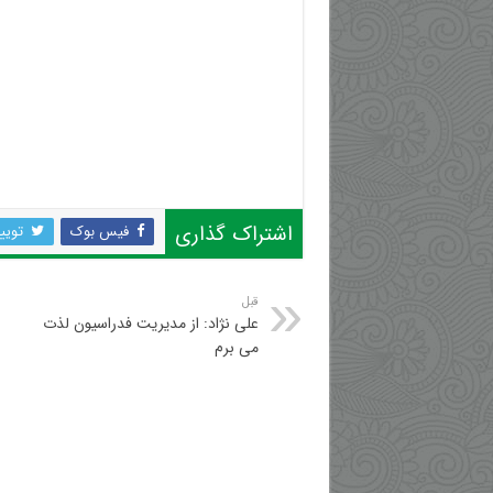
اشتراک گذاری
فیس بوک
تویی
قبل
علی نژاد: از مدیریت فدراسیون لذت
می برم