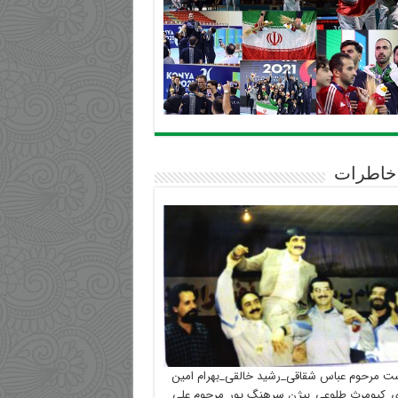
خاطرات
ست مرحوم عباس شقاقی_رشید خالقی_بهرام امین
_کیومرث طلوعی_بیژن سرهنگ پور_مرحوم علی