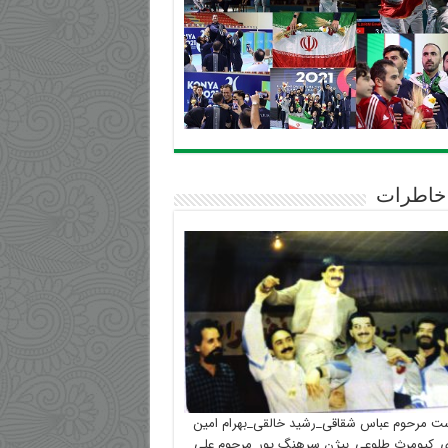
خاطرات
ست مرحوم عباس شقاقی_رشید خالقی_بهرام امین
_کیومرث طلوعی_بیژن سرهنگ پور_مرحوم علی