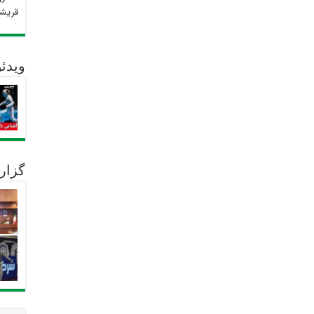
قریش
ویدئو
گزار