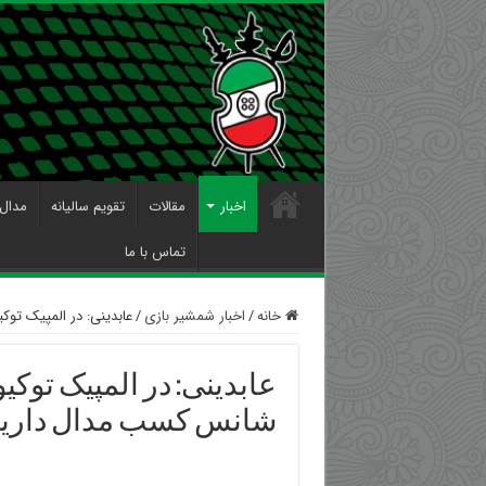
اخبار
مقالات
تقویم سالیانه
مدال 
تماس با ما
خانه
/
اخبار شمشیر بازی
/
عابدینی: در المپیک تو
عابدینی: در المپیک توکی
شانس کسب مدال داری