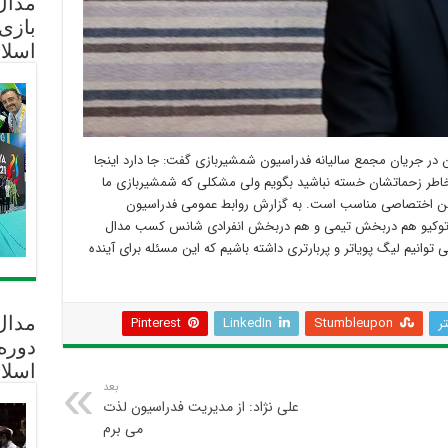
مدال 
بازی
اسلا
ن در جریان مجمع سالیانه فدراسیون شمشیربازی گفت: جا دارد اینجا
 خاطر زحماتشان خسته نباشید بگویم ولی مشکلی که شمشیربازی ما
سالن اختصاصی مناسب است. به گزارش روابط عمومی فدراسیون
پیک توکیو هم دربخش تیمی و هم دربخش انفرادی شانس کسب مدال
وانیم لیگ پویاتر و پربارتری داشته باشیم که این مسئله برای آینده
تر
Stumbleupon
LinkedIn
Pinterest
مدال
دوره
اسلا
بعد
علی نژاد: از مدیریت فدراسیون لذت
می برم