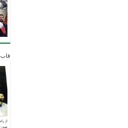
قاب 
از را
صدری