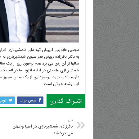
مجتبی عابدینی کاپیتان تیم ملی شمشیربازی ایرا
به دکتر باقرزاده رییس فدراسیون شمشیربازی به
سالها از آن رنج می برد عدم برخورداری از یک 
شمشیربازی عابدینی در ادامه افزود: ما در الم
داریم و در صورت برخورداری از یک سالن مجهز می ت
این رشته حیاتی است.
اشتراک گذاری
فیس بوک
تویی
قبل
باقرزاده: شمشیربازی در آسیا وجهان
می درخشد