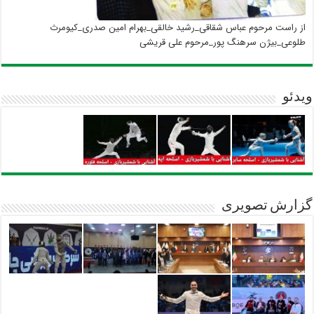
از راست مرحوم عباس شقاقی_رشید خالقی_بهرام امین صدری_کیومرث
طلوعی_بیژن سرهنگ پور_مرحوم علی قریشی
ویدئو
گزارش تصویری