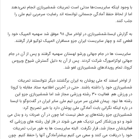
با وجود اینکه سابریست‌ها مدتی است تمرینات شمشیربازی انجام نمی‌دهند
اما از لحاظ حفظ آمادگی جسمانی توانسته اند رضایت سرمربی تیم ملی را
جلب کنند.
به گزارش ایسنا،شمشیربازی در اواخر سال ۹۸ موفق شد سهمیه المپیک خود را
قطعی کند و چهار سابریست ایران جزو مسافران المپیک توکیو قرار گرفتند.
سابریست ها در جام جهانی ورشو لهستان سهمیه گرفتند و پس از آن در جام
جهانی لوکزامبورگ شرکت کردند. پس از آن به دلیل گسترش شیوع ویروس
کرونا، تمام رویدادهای شمشیربازی لغو شد.
از اواخر اسفند که ملی پوشان به ایران برگشتند دیگر نتوانستند تمرینات
شمشیربازی خود را داشته باشند. حتی در آخرین اطلاعیه ستاد مقابله با کرونا
در ورزش هم فعالیت ۳۰ رشته ورزشی مجاز شد اما شمشیربازی جزو این
رشته ها نبود. پیمان فخری سر مربی تیم ملی سابر ایران در گفت‌وگو با ایسنا
در باره اینکه نگرانی بابت آمادگی ملی پوشان دارد یا خیر تصریح کرد:
شمشیربازی جزو رشته‌های پر خطر نیست اما چون در آن ضربات رد و بدل می
شود و دو ورزشکار کمی نزدیک هم می شوند در فاز اول رشته های ورزشی که
فعالیتشان مجاز شد، قرار نگرفت. البته سابریست ها به طور مرتب تمرینات
خود را دریافت می کنند و سعی می کنیم بیشترآمادگی آنها را حفظ کنیم. چون