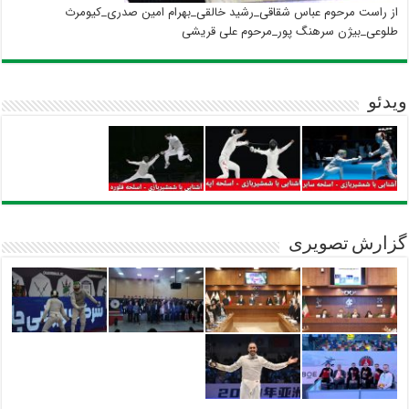
از راست مرحوم عباس شقاقی_رشید خالقی_بهرام امین صدری_کیومرث
طلوعی_بیژن سرهنگ پور_مرحوم علی قریشی
ویدئو
گزارش تصویری