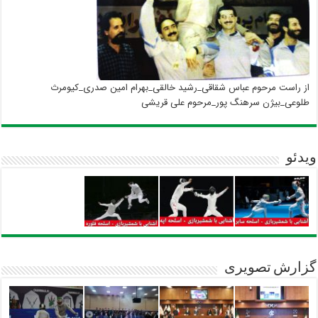
از راست مرحوم عباس شقاقی_رشید خالقی_بهرام امین صدری_کیومرث
طلوعی_بیژن سرهنگ پور_مرحوم علی قریشی
ویدئو
گزارش تصویری