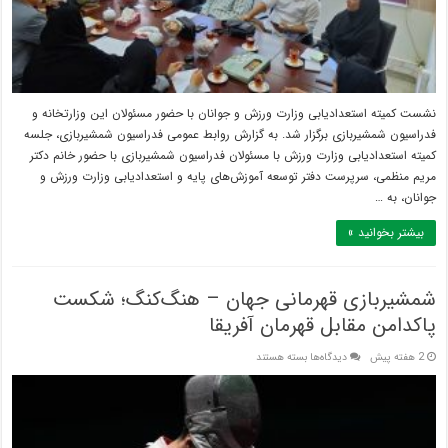
برتر
به
تبادل
نظر
پرداختند
نشست کمیته استعدادیابی وزارت ورزش و جوانان با حضور مسئولان این وزارتخانه و
فدراسیون شمشیربازی برگزار شد. به گزارش روابط عمومی فدراسیون شمشیربازی، جلسه
کمیته استعدادیابی وزارت ورزش با مسئولان فدراسیون شمشیربازی با حضور خانم دکتر
مریم منظمی، سرپرست دفتر توسعه آموزش‌های پایه و استعدادیابی وزارت ورزش و
جوانان، به …
بیشتر بخوانید »
شمشیربازی قهرمانی جهان – هنگ‌کنگ؛ شکست
پاکدامن مقابل قهرمان آفریقا
برای
2 هفته پیش
دیدگاه‌ها
بسته هستند
شمشیربازی
قهرمانی
جهان
–
هنگ‌کنگ؛