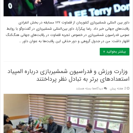
دارم
داور بین المللی شمشیربازی کشورمان از قضاوت ۱۲۷ مسابقه در بخش انفرادی
رقابت‌های جهانی خبر داد. رضا پیکرآرا، داور بین‌المللی شمشیربازی در گفت‌وگو با روابط
عمومی فدراسیون شمشیربازی در خصوص تجربه قضاوت در رقابت‌های جهانی هنگ‌کنگ
اظهار داشت: من در جدول گروهی و دور حذفی این رقابت‌ها به عنوان داور …
بیشتر بخوانید »
‍ وزارت ورزش و فدراسیون شمشیربازی درباره المپیاد
استعدادهای برتر به تبادل نظر پرداختند
برای
2 هفته پیش
دیدگاه‌ها
بسته هستند
وزارت
ورزش
و
فدراسیون
شمشیربازی
درباره
المپیاد
استعدادهای