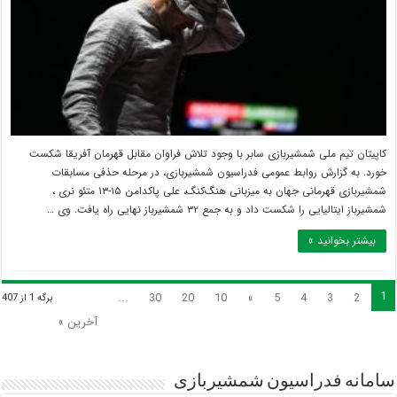
شکست
پاکدامن
مقابل
قهرمان
آفریقا
کاپیتان تیم ملی شمشیربازی سابر با وجود تلاش فراوان مقابل قهرمان آفریقا شکست
خورد. به گزارش روابط عمومی فدراسیون شمشیربازی، در مرحله حذفی مسابقات
شمشیربازی قهرمانی جهان به میزبانی هنگ‌کنگ، علی پاکدامن ۱۵-۱۳ متئو نری ،
شمشیرباز ایتالیایی را شکست داد و به جمع ۳۲ شمشیرباز نهایی راه یافت. وی …
بیشتر بخوانید »
1
...
30
20
10
»
5
4
3
2
برگه 1 از 407
آخرین »
سامانه فدراسیون شمشیربازی