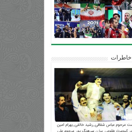
خاطرات
ست مرحوم عباس شقاقی_رشید خالقی_بهرام امین
_کیومرث طلوعی_بیژن سرهنگ پور_مرحوم علی