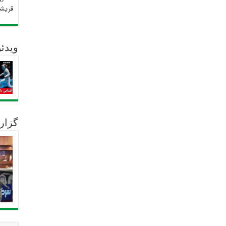
قریش
ویدئو
گزار