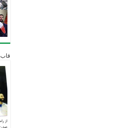
قاب 
از را
صدری