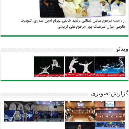
از راست مرحوم عباس شقاقی_رشید خالقی_بهرام امین صدری_کیومرث
طلوعی_بیژن سرهنگ پور_مرحوم علی قریشی
ویدئو
گزارش تصویری