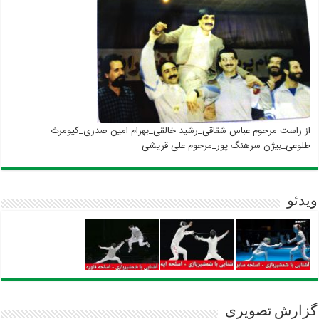
از راست مرحوم عباس شقاقی_رشید خالقی_بهرام امین صدری_کیومرث
طلوعی_بیژن سرهنگ پور_مرحوم علی قریشی
ویدئو
گزارش تصویری