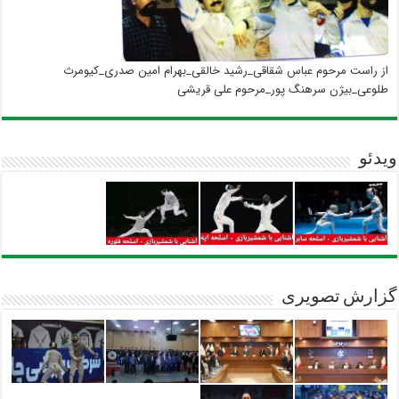
از راست مرحوم عباس شقاقی_رشید خالقی_بهرام امین صدری_کیومرث
طلوعی_بیژن سرهنگ پور_مرحوم علی قریشی
ویدئو
گزارش تصویری