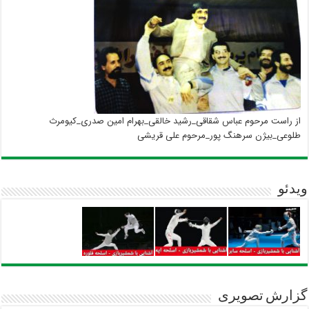
از راست مرحوم عباس شقاقی_رشید خالقی_بهرام امین صدری_کیومرث
طلوعی_بیژن سرهنگ پور_مرحوم علی قریشی
ویدئو
گزارش تصویری