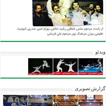
از راست مرحوم عباس شقاقی_رشید خالقی_بهرام امین صدری_کیومرث
طلوعی_بیژن سرهنگ پور_مرحوم علی قریشی
ویدئو
گزارش تصویری