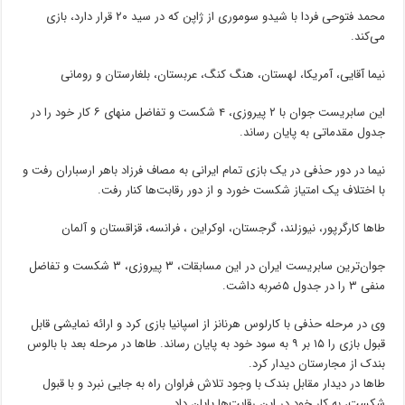
محمد فتوحی فردا با شیدو سوموری از ژاپن که در سید ۲۰ قرار دارد، بازی
می‌کند.
نیما آقایی، آمریکا، لهستان، هنگ کنگ، عربستان، بلغارستان و رومانی
این سابریست جوان با ۲ پیروزی، ۴ شکست و تفاضل منهای ۶ کار خود را در
جدول مقدماتی به پایان رساند.
نیما در دور حذفی در یک بازی تمام ایرانی به مصاف فرزاد باهر ارسباران رفت و
با اختلاف یک امتیاز شکست خورد و از دور رقابت‌ها کنار رفت.
طاها کارگرپور، نیوزلند، گرجستان، اوکراین ، فرانسه، قزاقستان و آلمان
جوان‌ترین سابریست ایران در این مسابقات، ۳ پیروزی، ۳ شکست و تفاضل
منفی ۳ را در جدول ۵ضربه داشت.
وی در مرحله حذفی با کارلوس هرنانز از اسپانیا بازی کرد و ارائه نمایشی قابل
قبول بازی را ۱۵ بر ۹ به سود خود به پایان رساند. طاها در مرحله بعد با بالوس
بندک از مجارستان دیدار کرد.
طاها در دیدار مقابل بندک با وجود تلاش فراوان راه به جایی نبرد و با قبول
شکست، به کار خود در این رقابت‌ها پایان داد.