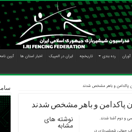
آوران
رده بندی
تاریخچه
ایران در المپیک
اخبار استان ها
آیین نامه
یبان پاکدامن و باهر مشخص شدند
ساما
بان پاکدامن و باهر مشخص شدند
نوشته های
 و دوم آشنا شدند.‍ ‍
مشابه
اپ جهانی شمشیربازی در