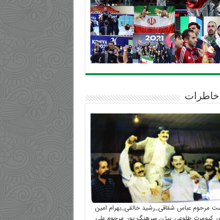
خاطرات
ست مرحوم عباس شقاقی_رشید خالقی_بهرام امین
_کیومرث طلوعی_بیژن سرهنگ پور_مرحوم علی