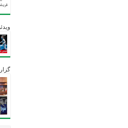
قریش
ویدئو
گزار