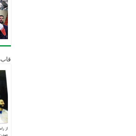
قاب 
از را
صدری