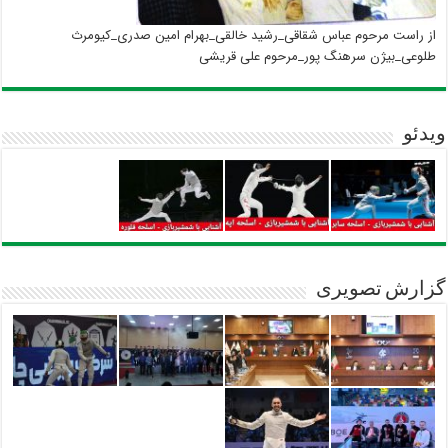
از راست مرحوم عباس شقاقی_رشید خالقی_بهرام امین صدری_کیومرث
طلوعی_بیژن سرهنگ پور_مرحوم علی قریشی
ویدئو
گزارش تصویری