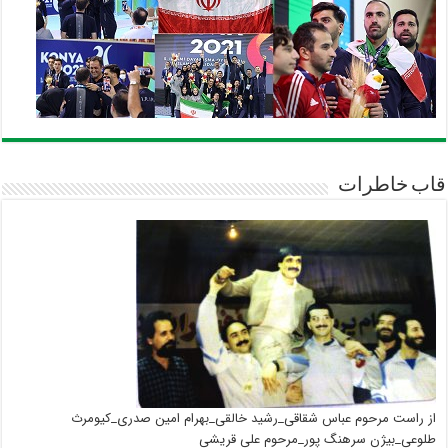
قاب خاطرات
از راست مرحوم عباس شقاقی_رشید خالقی_بهرام امین صدری_کیومرث
طلوعی_بیژن سرهنگ پور_مرحوم علی قریشی