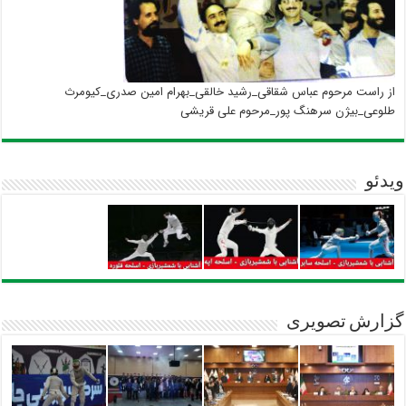
از راست مرحوم عباس شقاقی_رشید خالقی_بهرام امین صدری_کیومرث
طلوعی_بیژن سرهنگ پور_مرحوم علی قریشی
ویدئو
گزارش تصویری