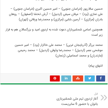
حسین سالارپور (خراسان جنوبی) – امیر حسین اکبری (خراسان جنوبی) –
علی نمازی (یزد) – عرفان سیفی (اردبیل) – آرش تخشا (اصفهان) – روهان
بادران (مرکزی) – آرمین بابایی (مرکزی) و محمدرضا ورقانی (تهران)
همچنین اسامی شمشیربازان دعوت شده به اردوی امید و بزرگسالان هم به قرار
زیر است:
محمد برزگر (آذربایجان غربی) – محمد علی خاکزار (یزد) – امیر حسین
موشحی عصر (اردبیل) – محمدرضا وثوقی (اردبیل) – محمد رحیمی
(مازندران) و محمد اسماعیلی (زنجان)
انتهای پیام/
قبل
آغاز اردوی تیم ملی شمشیربازی
بانوان با حضور 6 سابریست