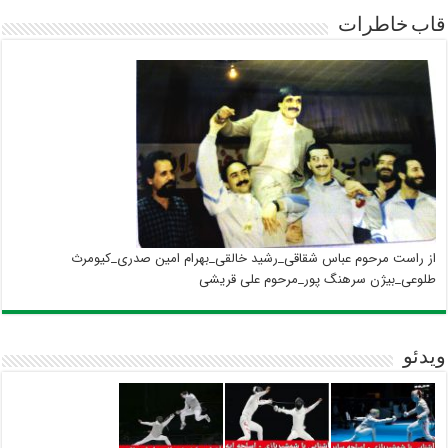
قاب خاطرات
از راست مرحوم عباس شقاقی_رشید خالقی_بهرام امین صدری_کیومرث
طلوعی_بیژن سرهنگ پور_مرحوم علی قریشی
ویدئو