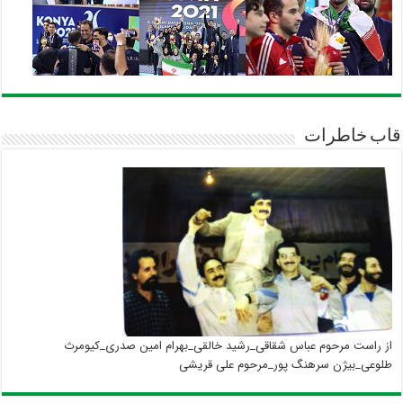
قاب خاطرات
از راست مرحوم عباس شقاقی_رشید خالقی_بهرام امین صدری_کیومرث
طلوعی_بیژن سرهنگ پور_مرحوم علی قریشی