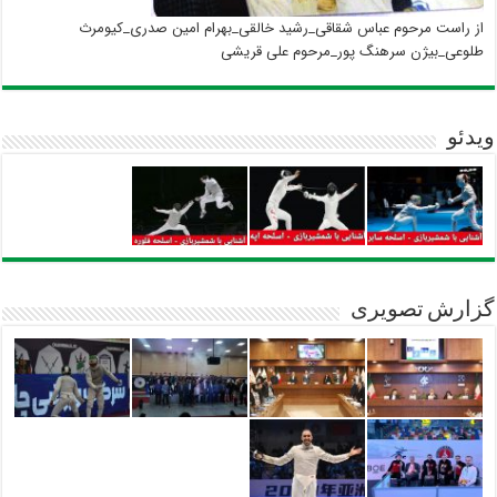
از راست مرحوم عباس شقاقی_رشید خالقی_بهرام امین صدری_کیومرث
طلوعی_بیژن سرهنگ پور_مرحوم علی قریشی
ویدئو
گزارش تصویری