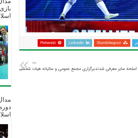
مدال 
بازی
اسلا
تر
Stumbleupon
LinkedIn
Pinterest
بعد
 اسلحه سابر معرفی شدند
برگزاری مجمع عمومی و سالیانه هیات شمشیربازی استان 
مدال
دوره
اسلا