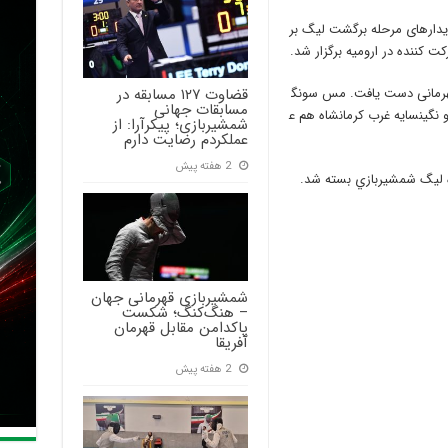
یدارهای مرحله برگشت لیگ بر
ت کننده در ارومیه برگزار شد.
قضاوت ۱۲۷ مسابقه در
ن قهرمانی دست یافت. مس سونگ
مسابقات جهانی
‌ نگینسایه غرب کرمانشاه هم ع
شمشیربازی؛ پیکرآرا: از
عملکردم رضایت دارم
2 هفته پیش
 ليگ شمشيربازي بسته شد.
شمشیربازی قهرمانی جهان
– هنگ‌کنگ؛ شکست
پاکدامن مقابل قهرمان
آفریقا
2 هفته پیش