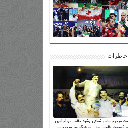
خاطرات
ست مرحوم عباس شقاقی_رشید خالقی_بهرام امین
_کیومرث طلوعی_بیژن سرهنگ پور_مرحوم علی