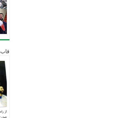
قاب 
از را
صدری