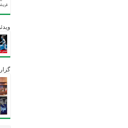
قریش
ویدئو
گزار