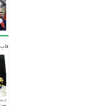
قاب 
از را
صدری