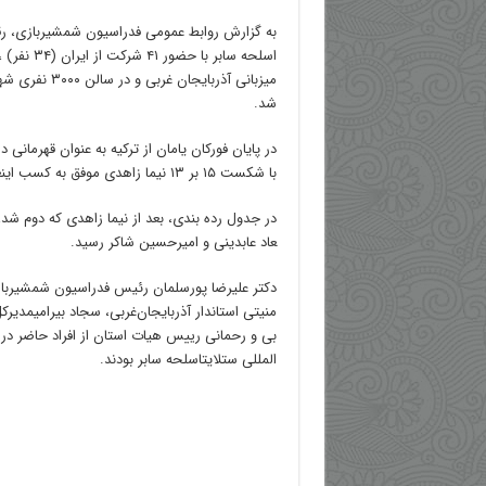
به گزارش روابط عمومی فدراسیون شمشیربازی، ر
میزبانی آذربایجان
شد.
در پایان فورکان یامان از ترکیه به عنوان قهرمانی
با شکست ۱۵ بر ۱۳ نیما زاهدی موفق به کسب اینعنوان شد.
در جدول رده بندی، بعد از نیما زاهدی که دوم ش
عاد عابدینی و امیرحسین شاکر رسید.
دکتر علیرضا پورسلمان رئیس فدراسیون شمشیرباز
منیتی استاندار آذربایجان‌غربی، سجاد بیرامیمدیرک
بی و رحمانی رییس هیات استان از افراد حاضر در
المللی ستلایتاسلحه سابر بودند.