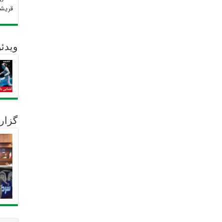
قریش
ویدئو
گزار