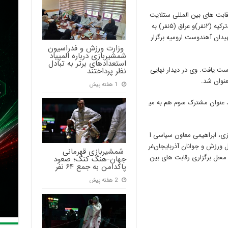
قابت های بین المللی ستلایت
اسلحه سابر با حضور ۴۱ شرکت از ایران (۳۴ نفر) ،ترکیه (۲نفر)و عراق (۵نفر) به
 غربی و در سالن ۳۰۰۰ نفری شهیدان آهندوست ارومیه برگزار
‍ وزارت ورزش و فدراسیون
شمشیربازی درباره المپیاد
استعدادهای برتر به تبادل
 دست یافت. وی در دیدار نهایی
نظر پرداختند
1 هفته پیش
د، عنوان مشترک سوم هم به می
ی، ابراهیمی معاون سیاسی ا
ل ورزش و جوانان آذربایجان‌غر
‍ شمشیربازی قهرمانی
 محل برگزاری رقابت های بین
جهان-هنگ کنگ؛ صعود
پاکدامن به جمع ۶۴ نفر
2 هفته پیش