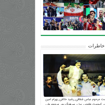
خاطرات
ست مرحوم عباس شقاقی_رشید خالقی_بهرام امین
_کیومرث طلوعی_بیژن سرهنگ پور_مرحوم علی