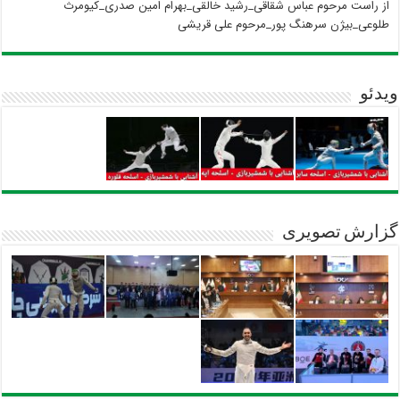
از راست مرحوم عباس شقاقی_رشید خالقی_بهرام امین صدری_کیومرث
طلوعی_بیژن سرهنگ پور_مرحوم علی قریشی
ویدئو
گزارش تصویری