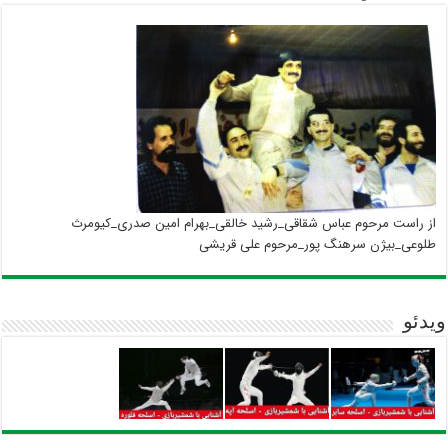
از راست مرحوم عباس شقاقی_رشید خالقی_بهرام امین صدری_کیومرث
طلوعی_بیژن سرهنگ پور_مرحوم علی قریشی
ویدئو