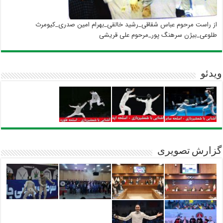
از راست مرحوم عباس شقاقی_رشید خالقی_بهرام امین صدری_کیومرث
طلوعی_بیژن سرهنگ پور_مرحوم علی قریشی
ویدئو
گزارش تصویری