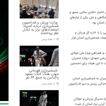
 اختیار داشتن سالنی مجهز و
اشگاهی و ملی یکی از نیازهای
‍ وزارت ورزش و فدراسیون
استان بود.
شمشیربازی درباره المپیاد
استعدادهای برتر به تبادل
 را با اداره کل ورزش و
نظر پرداختند
هیات شمشیربازی استان قرار
1 هفته پیش
ت و همراهی ویژه علی جوادی
رزشی شهدای دروازه شمیران
فت تا این هیات برای نخستین
‍ شمشیربازی قهرمانی
جهان-هنگ کنگ؛ صعود
پاکدامن به جمع ۶۴ نفر
ران به شمشیربازی استان
حدانی رییس و دبیر فدراسیون
2 هفته پیش
ژه مدیرکل ورزش و جوانان
کردن نیاز استان از حیث