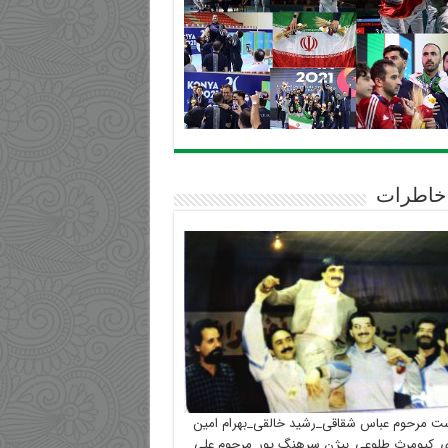
خاطرات
ست مرحوم عباس شقاقی_رشید خالقی_بهرام امین
_کیومرث طلوعی_بیژن سرهنگ پور_مرحوم علی