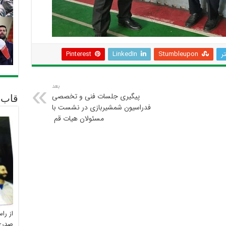
تر
Stumbleupon
LinkedIn
Pinterest
بعد
پیگیری جلسات فنی و تخصصی
قاب 
فدراسیون شمشیربازی در نشست با
مسئولان هیات قم
از را
صدری