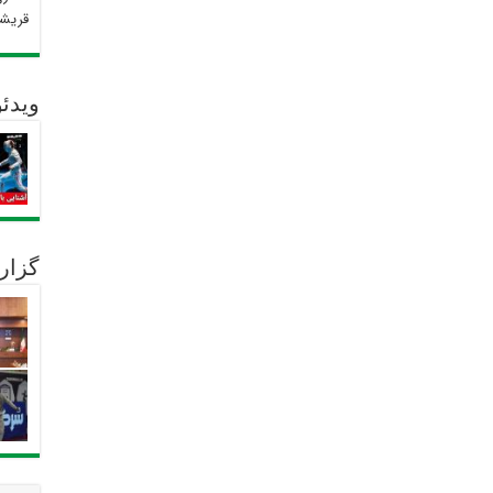
قریش
ویدئو
گزار