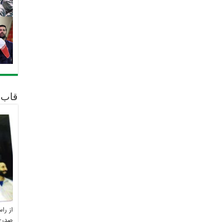
قاب 
از را
صدری