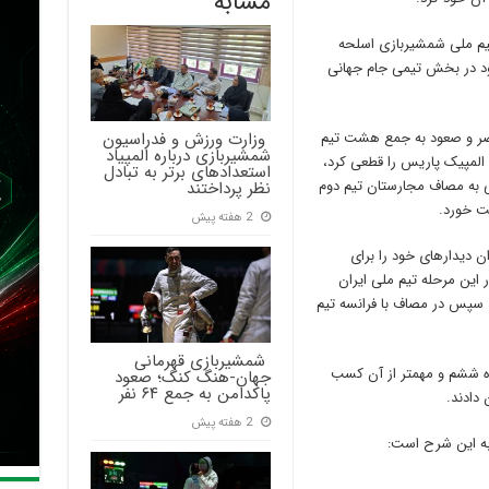
مشابه
یم ملی شمشیربازی اسلحه
ین) دیدارهای خود در بخش تیمی جام جهانی
‍ وزارت ورزش و فدراسیون
مصر و صعود به جمع هشت تیم
شمشیربازی درباره المپیاد
المپیک پاریس را قطعی کرد،
استعدادهای برتر به تبادل
یی به مصاف مجارستان تیم دوم
نظر پرداختند
ت خورد.
2 هفته پیش
ن دیدارهای خود را برای
 این مرحله تیم ملی ایران
 شد سپس در مصاف با فرانسه تیم
‍ شمشیربازی قهرمانی
ه ششم و مهمتر از آن کسب
جهان-هنگ کنگ؛ صعود
پاکدامن به جمع ۶۴ نفر
 دادند.
2 هفته پیش
 به این شرح است: