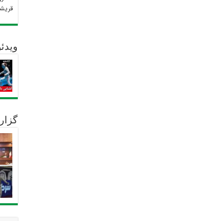
قریش
ویدئو
گزار