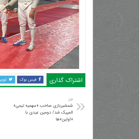
اشتراک گذاری
فیس بوک
تویی
قبل
شمشیربازی صاحب «سهمیه تیمی»
المپیک شد/ دومین عیدی با
«اولین»ها