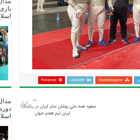
مدال 
بازی
اسلا
تر
Stumbleupon
LinkedIn
Pinterest
بعد
مدال
صعود همه ملي پوشان سابر ايران در رنكينگ جهاني/ علي
دوره
ايران تيم هفتم جهان
اسلا