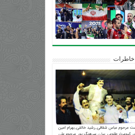
خاطرات
ست مرحوم عباس شقاقی_رشید خالقی_بهرام امین
_کیومرث طلوعی_بیژن سرهنگ پور_مرحوم علی