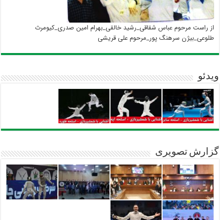
از راست مرحوم عباس شقاقی_رشید خالقی_بهرام امین صدری_کیومرث
طلوعی_بیژن سرهنگ پور_مرحوم علی قریشی
ویدئو
گزارش تصویری