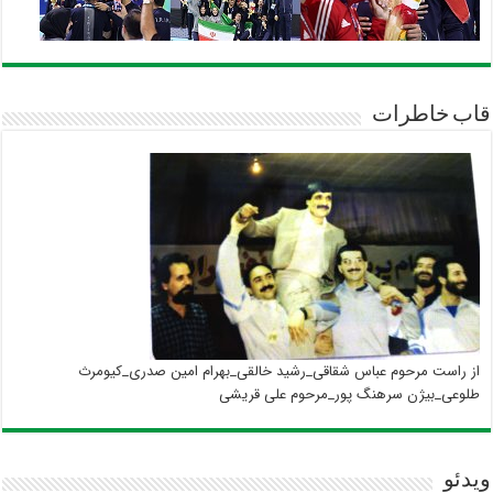
قاب خاطرات
از راست مرحوم عباس شقاقی_رشید خالقی_بهرام امین صدری_کیومرث
طلوعی_بیژن سرهنگ پور_مرحوم علی قریشی
ویدئو